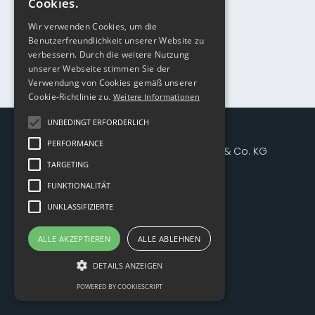
Cookies.
Wir verwenden Cookies, um die
Benutzerfreundlichkeit unserer Website zu
verbessern. Durch die weitere Nutzung
unserer Webseite stimmen Sie der
Verwendung von Cookies gemäß unserer
Cookie-Richtlinie zu.
Weitere Informationen
UNBEDINGT ERFORDERLICH
PERFORMANCE
Münchner Finanzberatungs GmbH & Co. KG
TARGETING
Olgastraße 9
80636 München
FUNKTIONALITÄT
UNKLASSIFIZIERTE
Erstauskunft
ALLE AKZEPTIEREN
ALLE ABLEHNEN
ESG-Nachhaltigkeitsinformation
Impressum /
Datenschutz
DETAILS ANZEIGEN
POWERED BY COOKIESCRIPT